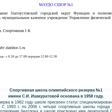
МАУДО СШОР №1
вание Златоустовский городской округ Функции и полном
а - муниципальное казенное учреждение Управление физической
ул. Спортивная 1 К
айт zlatshor-1.ru
ца - с 8.30 до 17.00 перерыв 12.00-12.30
Спортивная школа олимпийского резерва №1
имени С.И. Ишмуратовой
основана в 1958 году.
ерва в 1982 году школе присвоен статус специализирова
. С 1993 г. по 2006 г. четыре спортивные школы гор
 отделение биатлона и школе присвоено имя двукратной 