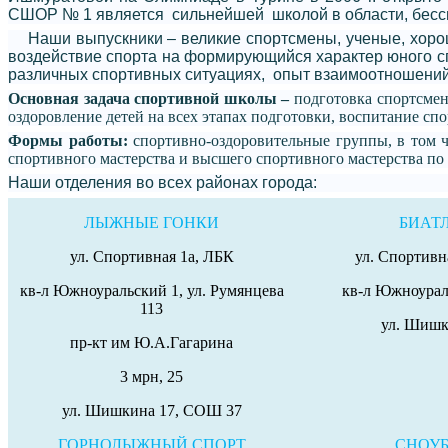
СШОР № 1 является сильнейшей школой в области, бесс
Наши выпускники – великие спортсмены, ученые, хороши
воздействие спорта на формирующийся характер юного сп
различных спортивных ситуациях, опыт взаимоотношений 
Основная задача спортивной школы –
подготовка спортсмен
оздоровление детей на всех этапах подготовки, воспитание спо
Формы работы:
спортивно-оздоровительные группы, в том 
спортивного мастерства и высшего спортивного мастерства по 
Наши отделения во
всех районах города:
ЛЫЖНЫЕ ГОНКИ
БИАТ
ул. Спортивная 1а, ЛБК
ул. Спортивн
кв-л Южноуральский 1, ул. Румянцева
кв-л Южноурал
113
ул. Шишк
пр-кт им Ю.А.Гагарина
3 мрн, 25
ул. Шишкина 17, СОШ 37
ГОРНОЛЫЖНЫЙ СПОРТ
СНОУБ