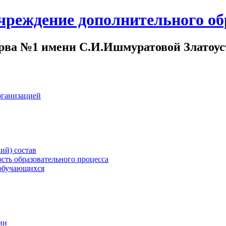
чреждение дополнительного об
ва №1 имени С.И.Ишмуратовой Златоуст
рганизацией
ий) состав
сть образовательного процесса
обучающихся
ии