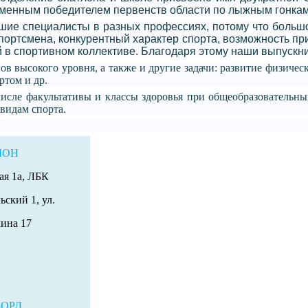
менным победителем первенств области по лыжным гонкам
е специалисты в разных профессиях, потому что большо
ортсмена, конкурентный характер спорта, возможность п
в спортивном коллективе. Благодаря этому наши выпускни
ов высокого уровня, а также и другие задачи: развитие физиче
ртом и др.
числе факультативы и классы здоровья при общеобразовательн
видам спорта.
ЛОН
ая 1а, ЛБК
ьский 1, ул.
ина 17
ОРД