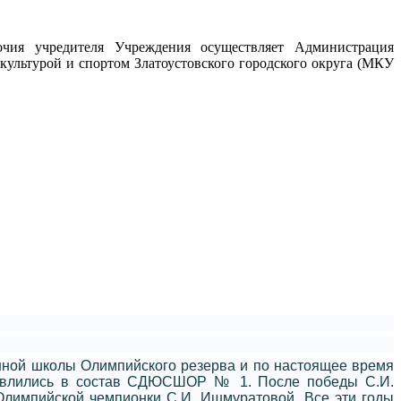
очия учредителя Учреждения осуществляет Администрация
 культурой и спортом Златоустовского городского округа (МКУ
нной школы Олимпийского резерва и по настоящее время
ода влились в состав СДЮСШОР № 1. После победы С.И.
Олимпийской чемпионки С.И. Ишмуратовой. Все эти годы